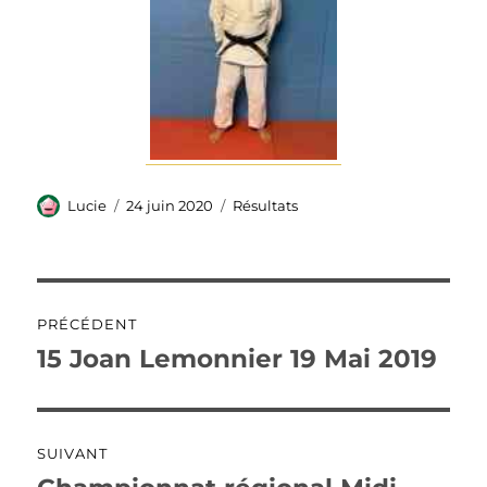
Auteur
Publié
Catégories
Lucie
24 juin 2020
Résultats
le
Navigation
PRÉCÉDENT
de
15 Joan Lemonnier 19 Mai 2019
Publication
précédente :
l’article
SUIVANT
Publication