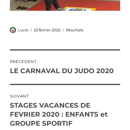
Auteur
Publié
Catégories
Lucie
23 février 2020
Résultats
le
Navigation
PRÉCÉDENT
de
LE CARNAVAL DU JUDO 2020
Publication
précédente :
l’article
SUIVANT
STAGES VACANCES DE
Publication
suivante :
FEVRIER 2020 : ENFANTS et
GROUPE SPORTIF